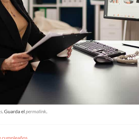
s
. Guarda el
permalink
.
de cumpleaños