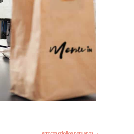
arroces criollos peruanos
→