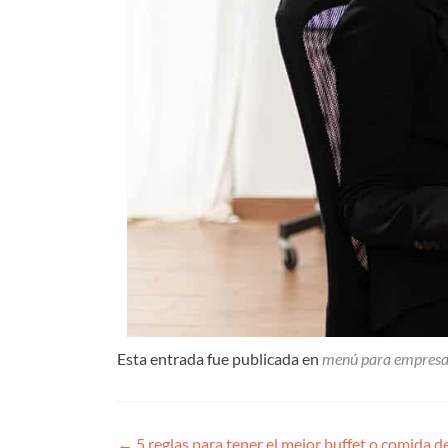
Esta entrada fue publicada en
menú para empresa
←
5 reglas para tener el mejor buffet o comida 