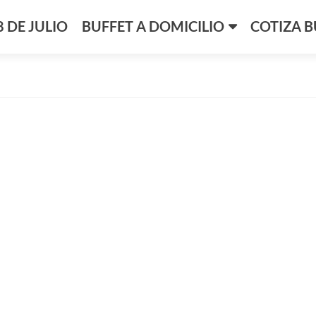
8 DE JULIO
BUFFET A DOMICILIO
COTIZA B
enido