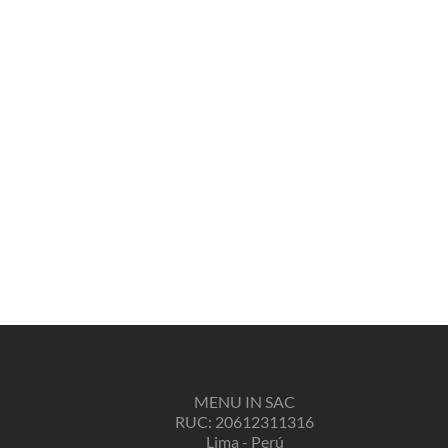
MENU IN SAC
RUC: 20612311316
Lima - Perú