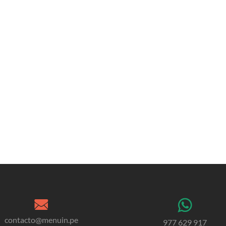
contacto@menuin.pe
977 629 917