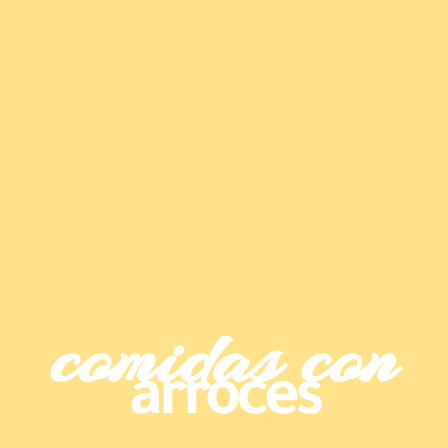
comidas con
arroces