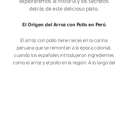
exploraremos la historia y los secretos
detrás de este delicioso plato.
El Origen del Arroz con Pollo en Perú
El arroz con pollo tiene raíces en la cocina
peruana que se remontan a la época colonial,
cuando los españoles introdujeron ingredientes
como el arroz y el pollo en la región. A lo largo del
tiempo, los ingredientes locales, las especias y las
técnicas culinarias indígenas se fusionaron con
estas influencias europeas para dar forma a lo
que hoy conocemos como el arroz con pollo
peruano.
Ingredientes Estelares